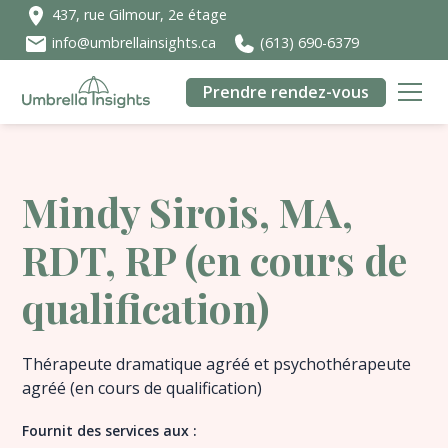
437, rue Gilmour, 2e étage
info@umbrellainsights.ca
(613) 690-6379
Prendre rendez-vous
Mindy Sirois, MA,
RDT, RP (en cours de
qualification)
Thérapeute dramatique agréé et psychothérapeute
agréé (en cours de qualification)
Fournit des services aux :